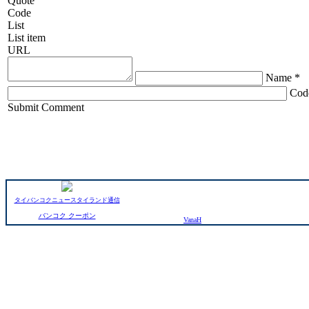
Quote
Code
List
List item
URL
Name *
Cod
ChronoComments by
Joomla Professional Solutions
Submit Comment
タイバンコクニュースタイランド通信
バンコク クーポン
VanaH