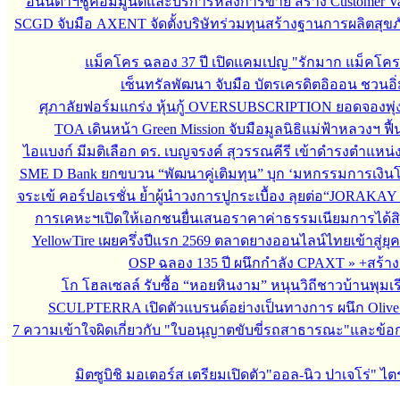
อนันดาฯชูคอมมูนิตี้และบริการหลังการขาย สร้าง Customer V
SCGD จับมือ AXENT จัดตั้งบริษัทร่วมทุนสร้างฐานการผลิตสุข
แม็คโคร ฉลอง 37 ปี เปิดแคมเปญ "รักมาก แม็คโค
เซ็นทรัลพัฒนา จับมือ บัตรเครดิตอิออน ชวนอิ่
ศุภาลัยฟอร์มแกร่ง หุ้นกู้ OVERSUBSCRIPTION ยอดจองพุ่ง
TOA เดินหน้า Green Mission จับมือมูลนิธิแม่ฟ้าหลวงฯ ฟื้
ไอแบงก์ มีมติเลือก ดร. เบญจรงค์ สุวรรณคีรี เข้าดำรงตำแ
SME D Bank ยกขบวน “พัฒนาคู่เติมทุน” บุก ‘มหกรรมการเงินโค
จระเข้ คอร์ปอเรชั่น ย้ำผู้นำวงการปูกระเบื้อง ลุยต่อ“JORAKAY 
การเคหะฯเปิดให้เอกชนยื่นเสนอราคาค่าธรรมเนียมการได้สิทธ
YellowTire เผยครึ่งปีแรก 2569 ตลาดยางออนไลน์ไทยเข้าสู่ยุค
OSP ฉลอง 135 ปี ผนึกกำลัง CPAXT
»
+สร้า
โก โฮลเซลล์ รับซื้อ “หอยหินงาม” หนุนวิถีชาวบ้านพุมเร
SCULPTERRA เปิดตัวแบรนด์อย่างเป็นทางการ ผนึก Olive
7 ความเข้าใจผิดเกี่ยวกับ "ใบอนุญาตขับขี่รถสาธารณะ"และข้อกำห
มิตซูบิชิ มอเตอร์ส เตรียมเปิดตัว"ออล-นิว ปาเจโร่" ไต