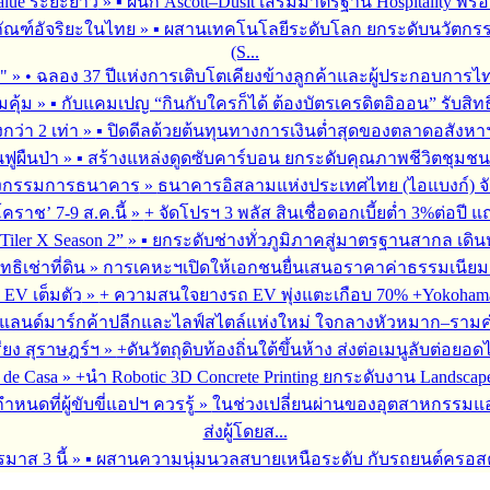
alue ระยะยาว
»
▪︎ ผนึก Ascott–Dusit เสริมมาตรฐาน Hospitality
ภัณฑ์อัจริยะในไทย
»
▪︎ ผสานเทคโนโลยีระดับโลก ยกระดับนวัตกรร
(S...
ร"
»
• ฉลอง 37 ปีแห่งการเติบโตเคียงข้างลูกค้าและผู้ประกอบการไ
มคุ้ม
»
▪︎ กับแคมเปญ “กินกับใครก็ได้ ต้องบัตรเครดิตอิออน” รับสิทธ
กว่า 2 เท่า
»
▪︎ ปิดดีลด้วยต้นทุนทางการเงินต่ำสุดของตลาดอสังหา
นฟูผืนป่า
»
▪︎ สร้างแหล่งดูดซับคาร์บอน ยกระดับคุณภาพชีวิตชุมชน
หน่งกรรมการธนาคาร
»
ธนาคารอิสลามแห่งประเทศไทย (ไอแบงก์) จัดการป
ราช’ 7-9 ส.ค.นี้
»
+ จัดโปรฯ 3 พลัส สินเชื่อดอกเบี้ยต่ำ 3%ต่อป
Tiler X Season 2”
»
▪︎ ยกระดับช่างทั่วภูมิภาคสู่มาตรฐานสากล เดิ
ิเช่าที่ดิน
»
การเคหะฯเปิดให้เอกชนยื่นเสนอราคาค่าธรรมเนียมการ
 EV เต็มตัว
»
+ ความสนใจยางรถ EV พุ่งแตะเกือบ 70% +Yokohama ข
งแลนด์มาร์กค้าปลีกและไลฟ์สไตล์แห่งใหม่ ใจกลางหัวหมาก–รามคำ
ียง สุราษฎร์ฯ
»
+ดันวัตถุดิบท้องถิ่นใต้ขึ้นห้าง ส่งต่อเมนูลับต่อ
 de Casa
»
+นำ Robotic 3D Concrete Printing ยกระดับงาน Landsc
นดที่ผู้ขับขี่แอปฯ ควรรู้
»
ในช่วงเปลี่ยนผ่านของอุตสาหกรรมแอป
ส่งผู้โดยส...
รมาส 3 นี้
»
▪︎ ผสานความนุ่มนวลสบายเหนือระดับ กับรถยนต์ครอสคันทร