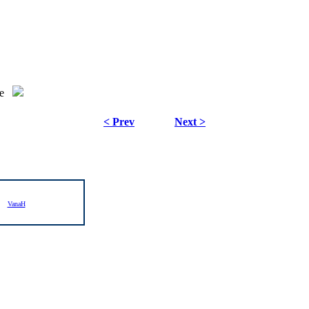
e
< Prev
Next >
VanaH