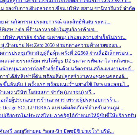
 พร้อมดูแลลูกบ้านครบวงจรแบบไร้รอยต่อ ด้วยแอปฯ COCORO บ...
ม รองรับการเติบตลาดอาเซียน บริษัท สยาม ซานิทารีแวร์ จำกัด
ทย ผ่านกิจกรรม ประสบการณ์ และสิทธิพิเศษ ระหว...
ิพิเศษ 2 ต่อ ที่ร้านอาหารดังในศูนย์การค้าเซ...
ฯ บริษัท ศุภาลัย จำกัด (มหาชน) ประสบความสำเร็จในการ...
 สู่เป้าหมาย Net Zero 2050 ท่ามกลางความท้าทายของก...
ระชุมวิสามัญผู้ถือหุ้น ครั้งที่ 2/2569 ผ่านสื่ออิเล็กทรอน...
ี แถมลดค่าธรรมเนียม พบได้ที่บูธ D2 ธนาคารพัฒนาวิสาหกิจขน...
นหน้าหนุนวงการก่อสร้างยั่งยืนด้วยนวัตกรรม-สกิล-แรงงานระดั...
ได้สิทธิเช่าที่ดิน พร้อมสิ่งปลูกสร้าง"เคหะชุมชนคลองจั...
ึ้นอันดับ 1 ครั้งแรก พร้อมแนะร้านยางใช้ Data และออนไ...
แหง บริษัท โอสถสภา จำกัด (มหาชน) หรื...
ยอดไอเดียผู้ประกอบการร้านอาหาร เพราะผู้ประกอบการร้า...
ape Design SCULPTERRA แบรนด์ผลิตภัณฑ์สำหรับงานภูม...
เรียกรถในประเทศไทย ภาครัฐได้กำหนดให้ผู้ขับขี่ให้บริการรับ
ี เอสยูวีสายลุย “ออล-นิว มิตซูบิชิ ปาเจโร” บริษั...