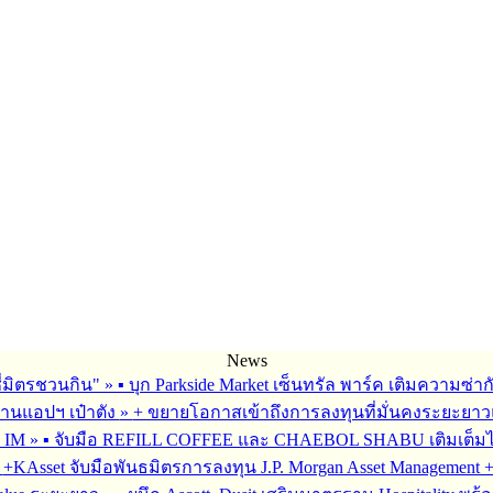
News
ซี่มิตรชวนกิน"
»
▪︎ บุก Parkside Market เซ็นทรัล พาร์ค เติมความซ่า
ผ่านแอปฯ เป๋าตัง
»
+ ขยายโอกาสเข้าถึงการลงทุนที่มั่นคงระยะยาวและ
G IM
»
▪︎ จับมือ REFILL COFFEE และ CHAEBOL SHABU เติมเต็มไลฟ์
»
+KAsset จับมือพันธมิตรการลงทุน J.P. Morgan Asset Management +รุก