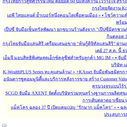
กรุงไทยก้าวสู่ทศวรรษใหม่ ต่อยอด 60 ปีแห่งความไว้วางใจ สร
กรุงไทยจัดงาน Krun
เอพี ไทยแลนด์ ย้ำเบอร์หนึ่งคอนโดเพื่อคนเมือง
»
▪︎ โชว์ความ
พร้อม
เป๊ปซี่ จับมือเซ็นทรัลพัฒนา ยกขบวนร้านดังจาก "เป๊ปซี่มิตรชวน
กินตลอด 3 เ
กรุงไทยจับมือแสนสิริ เตรียมเสนอขาย “หุ้นกู้ดิจิทัลแสนสิริ” ผ่าน
เดย์ 27 ส.ค. นี้
เอ็มจี มอบสิทธิพิเศษสุดเอ็กซ์คลูซีฟสำหรับลูกค้า MG IM
»
▪︎ จั
บริษัท เ
K-WealthPLUS Series ทะลุแสนล้าน!
»
+KAsset จับมือพันธมิตรการล
อนันดาฯชูคอมมูนิตี้และบริการหลังการขาย สร้าง Customer Val
ครบวงจรแบบไร้ร
SCGD จับมือ AXENT จัดตั้งบริษัทร่วมทุนสร้างฐานการผลิตสุ
การเติบตลาดอาเซียน บร
แม็คโคร ฉลอง 37 ปี เปิดแคมเปญ "รักมาก แม็คโคร"
»
• ฉล
ประสบการณ์