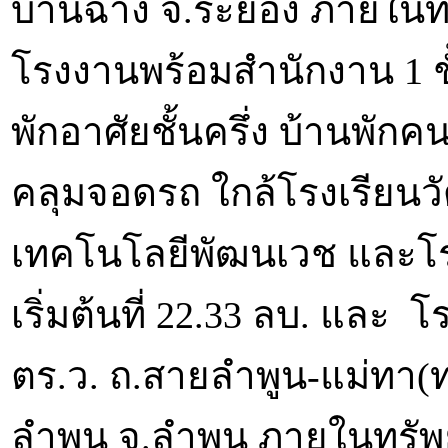
บ้านฉาง จ.ระยอง ภายในท
โรงงานพร้อมสำนักงาน 1 ชั
พักอาศัยชั้นครึ่ง บ้านพัก
คลุมจอดรถ ใกล้โรงเรียนวั
เทคโนโลยีพัฒนเวช และโร
เริ่มต้นที่ 22.33 ลบ. และ โร
ตร.ว. ถ.สายลำพูน-แม่ทา(ทล
ลำพูน จ.ลำพูน ภายในทรัพ