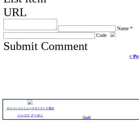
URL
Name *
Code
ChronoComments by
Joomla Professional Solutions
Submit Comment
< Pr
タイバンコクニュースタイランド通信
バンコク クーポン
VanaH