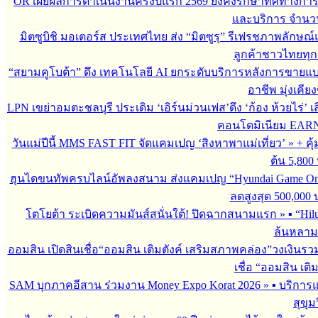
OR เผยผลการดำเนินงานครึ่งปีแรก 2569 ยังคงรักษาทิศทางกา
และบริการ จำนวน 3
มิตซูบิชิ มอเตอร์ส ประเทศไทย ส่ง “มิตซูรุ” รีเฟรชภาพลักษณ์แ
ลูกค้าชาวไทยทุกเ
“สยามคูโบต้า” ดึง เทคโนโลยี AI ยกระดับบริการหลังการขายแ
อาชีพ มุ่งเคี
LPN เขย่าอมตะชลบุรี ประเดิม ‘เอิร์นม่วนเฟส’ดึง ‘ก้อง ห้วยไร่’ 
คอนโดมิเนียม EARN by
วันแม่ปีนี้ MMS FAST FIT จัดแคมเปญ ‘สิงหาพาแม่เที่ยว’
»
+ คุ
ต้น 5,800
ฮุนไดขนทัพครบไลน์อัพลงสนาม ส่งแคมเปญ “Hyundai Game On
ลดสูงสุด 500,000
โตโยต้า ระเบิดความมันส์สนั่นใต้! ปิดฉากสนามแรก
»
▪︎ “H
ล้นหลาม 
ออมสิน เปิดสินเชื่อ“ออมสิน เติมตังค์ เสริมสภาพคล่อง”วงเงินรว
เชื่อ “ออมสิน เติ
SAM บุกภาคอีสาน ร่วมงาน Money Expo Korat 2026
»
▪︎ บริกา
สุขุม