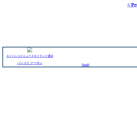
< Pr
タイバンコクニュースタイランド通信
バンコク クーポン
VanaH