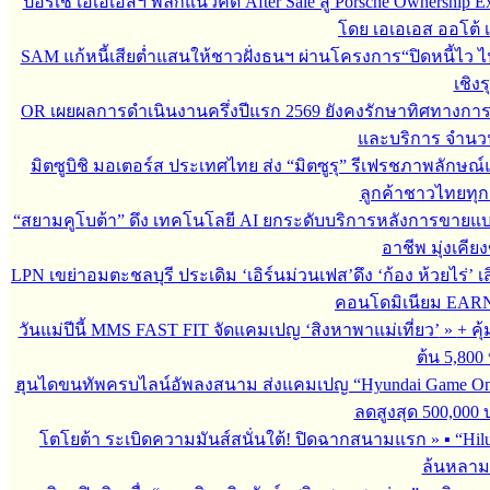
ปอร์เช่ เอเอเอสฯ พลิกแนวคิด After Sale สู่ Porsche Ownership
โดย เอเอเอส ออโต้ 
SAM แก้หนี้เสียต่ำแสนให้ชาวฝั่งธนฯ ผ่านโครงการ“ปิดหนี้ไว ไ
เชิงร
OR เผยผลการดำเนินงานครึ่งปีแรก 2569 ยังคงรักษาทิศทางกา
และบริการ จำนวน 3
มิตซูบิชิ มอเตอร์ส ประเทศไทย ส่ง “มิตซูรุ” รีเฟรชภาพลักษณ์แ
ลูกค้าชาวไทยทุกเ
“สยามคูโบต้า” ดึง เทคโนโลยี AI ยกระดับบริการหลังการขายแ
อาชีพ มุ่งเคี
LPN เขย่าอมตะชลบุรี ประเดิม ‘เอิร์นม่วนเฟส’ดึง ‘ก้อง ห้วยไร่’ 
คอนโดมิเนียม EARN by
วันแม่ปีนี้ MMS FAST FIT จัดแคมเปญ ‘สิงหาพาแม่เที่ยว’
»
+ คุ
ต้น 5,800
ฮุนไดขนทัพครบไลน์อัพลงสนาม ส่งแคมเปญ “Hyundai Game On
ลดสูงสุด 500,000
โตโยต้า ระเบิดความมันส์สนั่นใต้! ปิดฉากสนามแรก
»
▪︎ “H
ล้นหลาม 