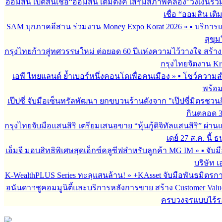
ออมสิน เปิดสินเชื่อ“ออมสิน เติมตังค์ เสริมสภาพคล่อง”วงเงินรว
เชื่อ “ออมสิน เติ
SAM บุกภาคอีสาน ร่วมงาน Money Expo Korat 2026
»
▪︎ บริกา
สุขุม
กรุงไทยก้าวสู่ทศวรรษใหม่ ต่อยอด 60 ปีแห่งความไว้วางใจ สร
กรุงไทยจัดงาน Krun
เอพี ไทยแลนด์ ย้ำเบอร์หนึ่งคอนโดเพื่อคนเมือง
»
▪︎ โชว์ความ
พร้อม
เป๊ปซี่ จับมือเซ็นทรัลพัฒนา ยกขบวนร้านดังจาก "เป๊ปซี่มิตรชวน
กินตลอด 3 เ
กรุงไทยจับมือแสนสิริ เตรียมเสนอขาย “หุ้นกู้ดิจิทัลแสนสิริ” ผ่าน
เดย์ 27 ส.ค. นี้
เอ็มจี มอบสิทธิพิเศษสุดเอ็กซ์คลูซีฟสำหรับลูกค้า MG IM
»
▪︎ จั
บริษัท เ
K-WealthPLUS Series ทะลุแสนล้าน!
»
+KAsset จับมือพันธมิตรการล
อนันดาฯชูคอมมูนิตี้และบริการหลังการขาย สร้าง Customer Val
ครบวงจรแบบไร้ร