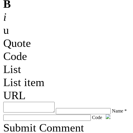
B
i
u
Quote
Code
List
List item
URL
Name *
Code
ChronoComments by
Joomla Professional Solutions
Submit Comment