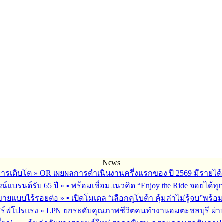
News
การเติบโต
»
OR เผยผลการดำเนินงานครึ่งแรกของ ปี 2569 มีรายได้
ณ์แบรนด์รับ 65 ปี
»
▪︎ พร้อมเชื่อมแนวคิด “Enjoy the Ride จอยได้ท
รขายแบบไร้รอยต่อ
»
▪︎ เปิดโมเดล “เลือกคูโบต้า คุ้มค่าไม่รู้จบ”พร
เสิร์ฟโปรแรง
»
LPN ยกระดับคุณภาพชีวิตคนทำงานอมตะชลบุรี ผ่านโ