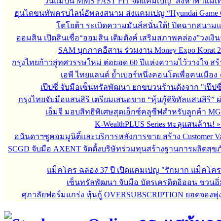
วันแม่ปีนี้ MMS FAST FIT จัดแคมเปญ ‘สิงหาพาแม่เที
ฮุนไดขนทัพครบไลน์อัพลงสนาม ส่งแคมเปญ “Hyundai Game 
โตโยต้า ระเบิดความมันส์สนั่นใต้! ปิดฉากสนา
ออมสิน เปิดสินเชื่อ“ออมสิน เติมตังค์ เสริมสภาพคล่อง”วงเงิ
SAM บุกภาคอีสาน ร่วมงาน Money Expo Korat 2
กรุงไทยก้าวสู่ทศวรรษใหม่ ต่อยอด 60 ปีแห่งความไว้วางใจ 
เอพี ไทยแลนด์ ย้ำเบอร์หนึ่งคอนโดเพื่อคนเมือง
เป๊ปซี่ จับมือเซ็นทรัลพัฒนา ยกขบวนร้านดังจาก "เป๊ป
กรุงไทยจับมือแสนสิริ เตรียมเสนอขาย “หุ้นกู้ดิจิทัลแสนสิริ” 
เอ็มจี มอบสิทธิพิเศษสุดเอ็กซ์คลูซีฟสำหรับลูกค้า M
K-WealthPLUS Series ทะลุแสนล้าน!
อนันดาฯชูคอมมูนิตี้และบริการหลังการขาย สร้าง Customer V
SCGD จับมือ AXENT จัดตั้งบริษัทร่วมทุนสร้างฐานการผลิตสุข
แม็คโคร ฉลอง 37 ปี เปิดแคมเปญ "รักมาก แม็คโค
เซ็นทรัลพัฒนา จับมือ บัตรเครดิตอิออน ชวนอิ่
ศุภาลัยฟอร์มแกร่ง หุ้นกู้ OVERSUBSCRIPTION ยอดจองพุ่ง