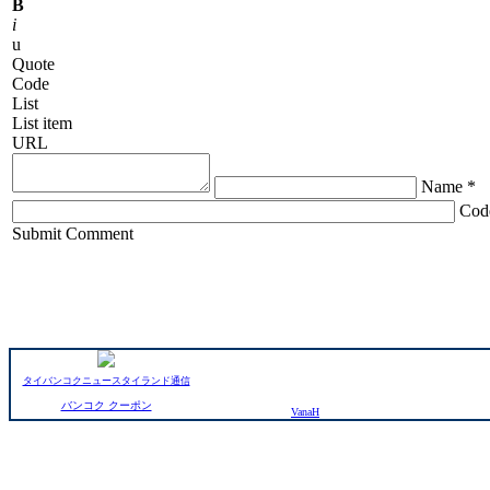
B
i
u
Quote
Code
List
List item
URL
Name *
Cod
ChronoComments by
Joomla Professional Solutions
Submit Comment
タイバンコクニュースタイランド通信
バンコク クーポン
VanaH