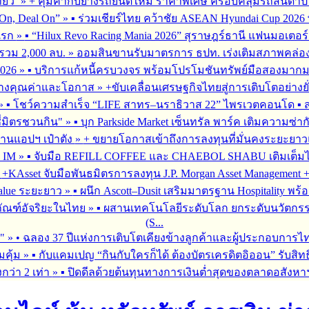
่ยว’
»
+ คุ้มค่ากับยางรถยนต์ใหม่ ราคาพิเศษ ครอบคลุมรถสันดาป แ
On, Deal On”
»
▪︎ ร่วมเชียร์ไทย คว้าชัย ASEAN Hyundai Cup 202
มแรก
»
▪︎ “Hilux Revo Racing Mania 2026” สุราษฎร์ธานี แฟนมอเตอร
นรวม 2,000 ลบ.
»
ออมสินขานรับมาตรการ ธปท. เร่งเติมสภาพคล่อง SME
026
»
▪︎ บริการแก้หนี้ครบวงจร พร้อมโปรโมชันทรัพย์มือสองมากมาย 
สร้างคุณค่าและโอกาส
»
+ขับเคลื่อนเศรษฐกิจไทยสู่การเติบโตอย่างยั
»
▪︎ โชว์ความสำเร็จ “LIFE สาทร–นราธิวาส 22” ไพรเวตคอนโด ▪︎ ส
ซี่มิตรชวนกิน"
»
▪︎ บุก Parkside Market เซ็นทรัล พาร์ค เติมความซ่า
ผ่านแอปฯ เป๋าตัง
»
+ ขยายโอกาสเข้าถึงการลงทุนที่มั่นคงระยะยาวและ
G IM
»
▪︎ จับมือ REFILL COFFEE และ CHAEBOL SHABU เติมเต็มไลฟ์
»
+KAsset จับมือพันธมิตรการลงทุน J.P. Morgan Asset Management +รุก
alue ระยะยาว
»
▪︎ ผนึก Ascott–Dusit เสริมมาตรฐาน Hospitality
ภัณฑ์อัจริยะในไทย
»
▪︎ ผสานเทคโนโลยีระดับโลก ยกระดับนวัตกรร
(S...
ร"
»
• ฉลอง 37 ปีแห่งการเติบโตเคียงข้างลูกค้าและผู้ประกอบการไ
มคุ้ม
»
▪︎ กับแคมเปญ “กินกับใครก็ได้ ต้องบัตรเครดิตอิออน” รับสิทธ
กว่า 2 เท่า
»
▪︎ ปิดดีลด้วยต้นทุนทางการเงินต่ำสุดของตลาดอสังหา