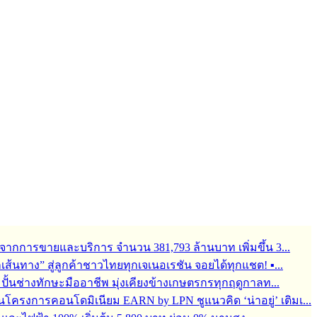
จากการขายและบริการ จำนวน 381,793 ล้านบาท เพิ่มขึ้น 3...
ุกเส้นทาง” สู่ลูกค้าชาวไทยทุกเจเนอเรชัน จอยได้ทุกแชต! ▪...
้อมปั้นช่างทักษะมืออาชีพ มุ่งเคียงข้างเกษตรกรทุกฤดูกาลท...
ครงการคอนโดมิเนียม EARN by LPN ชูแนวคิด ‘น่าอยู่’ เติมเ...