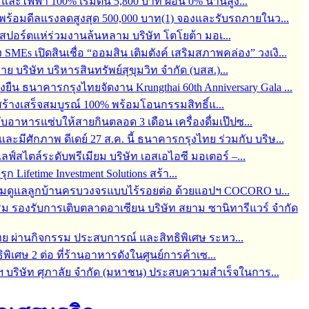
ละไฟฟ้า 100% เริ่มต้น 5,800 บาท ผ่อน 0% นานสูง...
6 พร้อมดีลแรงลดสูงสุด 500,000 บาท(1) จองและรับรถภายในว...
์สปอร์ตแห่ร่วมงานล้นหลาม บริษัท โตโยต้า มอเ...
s เปิดสินเชื่อ “ออมสิน เติมตังค์ เสริมสภาพคล่อง” วงเงิ...
บริษัท บริหารสินทรัพย์สุขุมวิท จำกัด (บสส.)...
่งยืน ธนาคารกรุงไทยจัดงาน Krungthai 60th Anniversary Gala ...
ร้างเสร็จสมบูรณ์ 100% พร้อมโอนกรรมสิทธิ์แ...
กับอาหารแซ่บให้สายกินตลอด 3 เดือน เครื่องดื่มเป๊ปซ...
มีศักภาพ ดีเดย์ 27 ส.ค. นี้ ธนาคารกรุงไทย ร่วมกับ บริษ...
สไตล์ระดับพรีเมียม บริษัท เอสเอไอซี มอเตอร์ –...
 Lifetime Investment Solutions สร้า...
 พร้อมดูแลลูกบ้านครบวงจรแบบไร้รอยต่อ ด้วยแอปฯ COCORO บ...
ม รองรับการเติบตลาดอาเซียน บริษัท สยาม ซานิทารีแวร์ จำกัด
ทย ผ่านกิจกรรม ประสบการณ์ และสิทธิพิเศษ ระหว...
ิพิเศษ 2 ต่อ ที่ร้านอาหารดังในศูนย์การค้าเซ...
ฯ บริษัท ศุภาลัย จำกัด (มหาชน) ประสบความสำเร็จในการ...