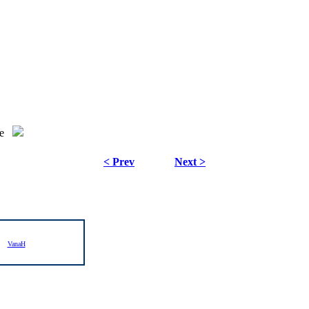
e
< Prev
Next >
VanaH